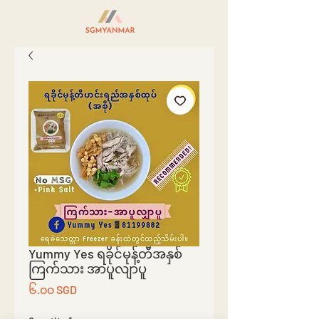
Yummy Yes ရခိုင်မုန့်တီအနှစ်
ကြက်သား အာပူလျာပူ
Price
၆.၀၀ SGD