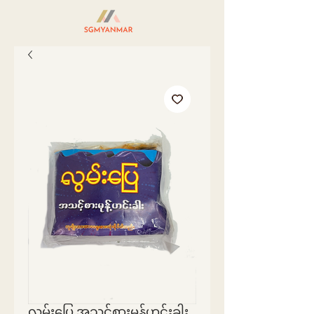
လွမ်းပြေ အသင့်စားမုန့်ဟင်းခါး