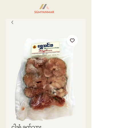
ငါးရံ့ခုတ်သား