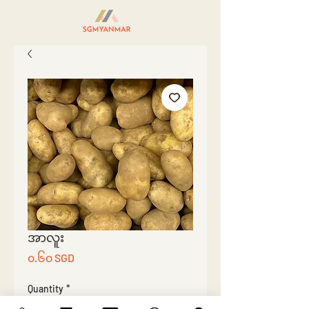
အာလူး
Price
၀.၆၀ SGD
Quantity
*