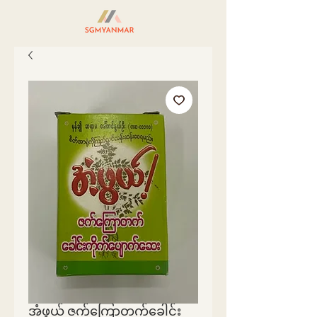
အံ့ဖွယ် ဇက်ကြောတက်ခေါင်း