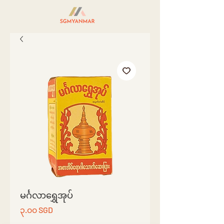
မင်္ဂလာရွှေအုပ်
Price
၃.၀၀ SGD