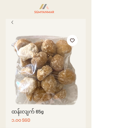
ထန်းလျက် 65g
Price
၁.၀၀ SGD