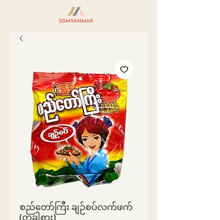
စည်တော်ကြီး ချဉ်စပ်လက်ဖက်
(တခါစား)