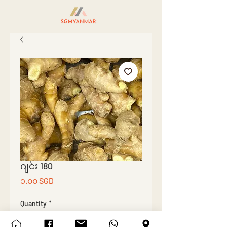
ဂျင်း 180
Price
၁.၀၀ SGD
Quantity
*