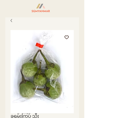
ခရမ်းကြွပ် သီး