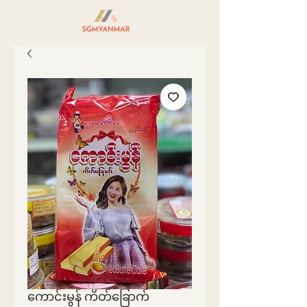
ကောင်းမွန် ကိတ်ခြောက်